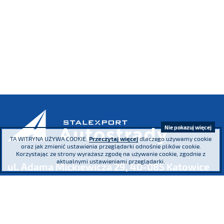
Nie pokazuj więcej
TA WITRYNA UŻYWA COOKIE.
Przeczytaj więcej
dlaczego używamy cookie
oraz jak zmienić ustawienia przeglądarki odnośnie plików cookie.
Korzystając ze strony wyrażasz zgodę na używanie cookie, zgodnie z
aktualnymi ustawieniami przeglądarki.
ul. Adama Mickiewicza 29, 40-085 Katowice
tel.
(+48) 32 76 27 545
fax
(+48) 32 76 27 556