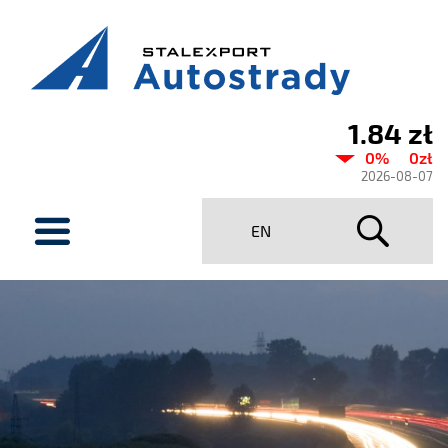
1.84 zł
Aktualny
0%
0zł
kurs
2026-08-07
Stalexport
menu
EN
Autostrady
SA