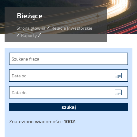
Bieżące
/
Strona główna
Relacje Inwestorskie
/
/
Raporty
Szukana
fraza
Data
od
(YYYY-
Data
MM-
do
DD)
(YYYY-
MM-
DD)
Znaleziono wiadomości:
1002
.