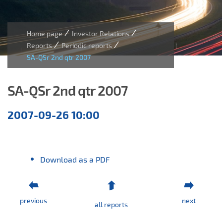
/
/
Home page
Investor Relations
/
/
Reports
Periodic reports
SA-QSr 2nd qtr 2007
SA-QSr 2nd qtr 2007
Quarterly
2007-09-26 10:00
reports
Download as a PDF
previous
next
all reports