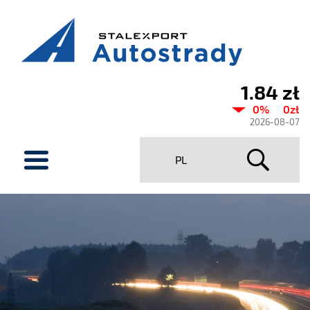
1.84 zł
Current
0%
0zł
share
2026-08-07
price
menu
PL
Stalexport
Autostrady
SA