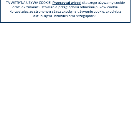
TA WITRYNA UŻYWA COOKIE.
Przeczytaj więcej
dlaczego używamy cookie
oraz jak zmienić ustawienia przeglądarki odnośnie plików cookie.
Korzystając ze strony wyrażasz zgodę na używanie cookie, zgodnie z
aktualnymi ustawieniami przeglądarki.
Adama Mickiewicza 29 Street, 40-085
Katowice