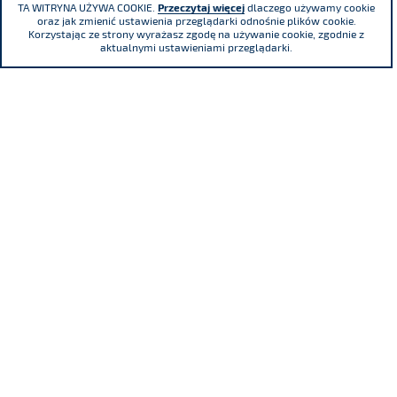
TA WITRYNA UŻYWA COOKIE.
Przeczytaj więcej
dlaczego używamy cookie
oraz jak zmienić ustawienia przeglądarki odnośnie plików cookie.
Korzystając ze strony wyrażasz zgodę na używanie cookie, zgodnie z
aktualnymi ustawieniami przeglądarki.
Adama Mickiewicza 29 Street, 40-085
Katowice