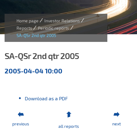
/
/
Home page
Investor Relations
/
/
Reports
Periodic reports
SA-QSr 2nd qtr 2005
SA-QSr 2nd qtr 2005
Quarterly
2005-04-04 10:00
reports
Download as a PDF
previous
next
all reports