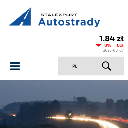
1.84 zł
Current
0%
0zł
share
2026-08-07
price
menu
PL
Stalexport
Autostrady
SA