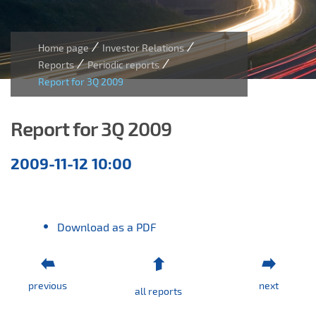
/
/
Home page
Investor Relations
/
/
Reports
Periodic reports
Report for 3Q 2009
Report for 3Q 2009
Quarterly
2009-11-12 10:00
reports
Download as a PDF
previous
next
all reports