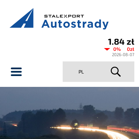
1.84 zł
Current
0%
0zł
share
2026-08-07
price
menu
PL
Stalexport
Autostrady
SA