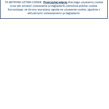
TA WITRYNA UŻYWA COOKIE.
Przeczytaj więcej
dlaczego używamy cookie
oraz jak zmienić ustawienia przeglądarki odnośnie plików cookie.
Korzystając ze strony wyrażasz zgodę na używanie cookie, zgodnie z
aktualnymi ustawieniami przeglądarki.
Adama Mickiewicza 29 Street, 40-085
Katowice