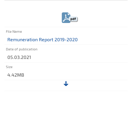
File:
Report
on
pdf
remuneration
2021
Remuneration Report 2019-2020
05.03.2021
4.42MB
File:
Remuneration
Report
2019-
2020