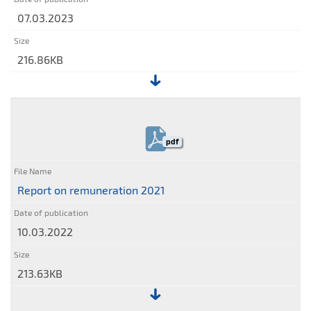
07.03.2023
216.86KB
File:
Report
on
pdf
remuneration
2022
Report on remuneration 2021
10.03.2022
213.63KB