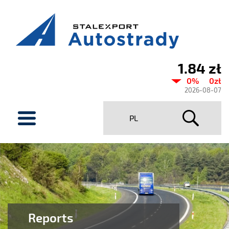
1.84 zł
Current
0%
0zł
share
2026-08-07
price
menu
PL
Stalexport
Autostrady
SA
Reports