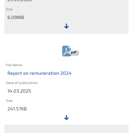
6.09MB
File:
Report
on
pdf
remuneration
2025
Report on remuneration 2024
14.03.2025
241.57KB
File: