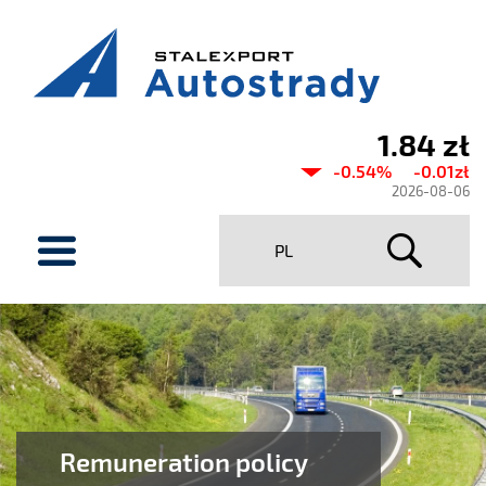
1.84 zł
Current
-0.54%
-0.01zł
share
2026-08-06
price
menu
PL
Stalexport
Autostrady
SA
Remuneration policy