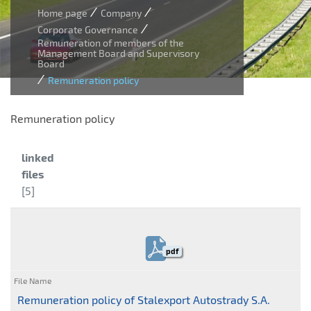
/
/
Home page
Company
/
Corporate Governance
Remuneration of members of the
Management Board and Supervisory
Board
/
Remuneration policy
Remuneration policy
Category:
linked
files
[5]
pdf
Remuneration policy of Stalexport Autostrady S.A.