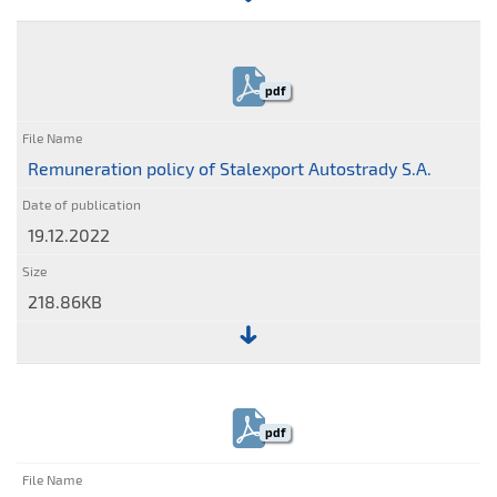
File:
Remuneration
policy
pdf
of
Stalexport
Autostrady
Remuneration policy of Stalexport Autostrady S.A.
S.A.
19.12.2022
218.86KB
File:
Remuneration
policy
pdf
of
Stalexport