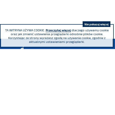
Nie pokazuj więcej
TA WITRYNA UŻYWA COOKIE.
Przeczytaj więcej
dlaczego używamy cookie
oraz jak zmienić ustawienia przeglądarki odnośnie plików cookie.
Korzystając ze strony wyrażasz zgodę na używanie cookie, zgodnie z
aktualnymi ustawieniami przeglądarki.
Adama Mickiewicza 29 Street, 40-085
Katowice
phone
(+48) 32 76 27 545
fax
(+48) 32 76 27 556
Register Court: the District Court Katowice – Wschód in Katowice,