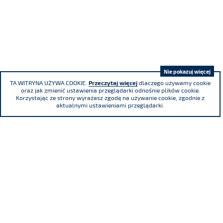
Nie pokazuj więcej
TA WITRYNA UŻYWA COOKIE.
Przeczytaj więcej
dlaczego używamy cookie
oraz jak zmienić ustawienia przeglądarki odnośnie plików cookie.
Korzystając ze strony wyrażasz zgodę na używanie cookie, zgodnie z
aktualnymi ustawieniami przeglądarki.
ul. Adama Mickiewicza 29, 40-085 Katowice