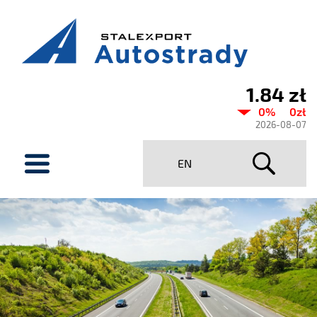
1.84 zł
Aktualny
0%
0zł
kurs
2026-08-07
Stalexport
menu
EN
Autostrady
SA