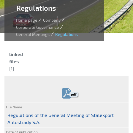
Regulations
/
/
Home page
Company
/
Corporate Governance
/
General Meetings
Regulations
Category:
linked
files
[1]
pdf
Regulations of the General Meeting of Stalexport
Autostrady S.A.