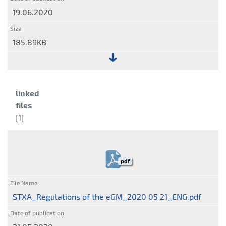
19.06.2020
185.89KB
File:
Regulations
Category:
linked
of
files
the
[1]
General
Meeting
of
Stalexport
pdf
Autostrady
S.A.
STXA_Regulations of the eGM_2020 05 21_ENG.pdf