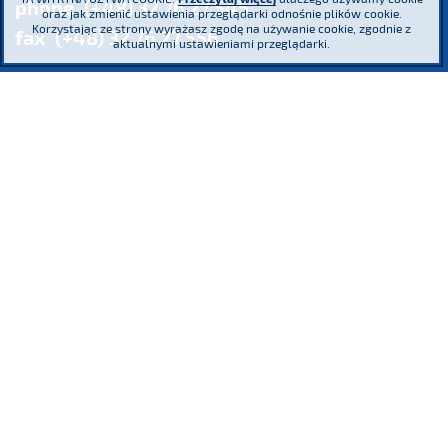
phone
(+48) 32 76 27 545
oraz jak zmienić ustawienia przeglądarki odnośnie plików cookie.
Korzystając ze strony wyrażasz zgodę na używanie cookie, zgodnie z
fax
(+48) 32 76 27 556
aktualnymi ustawieniami przeglądarki.
Register Court: the District Court Katowice – Wschód in Katowice,
8th Commercial Division of the National Court
Register KRS 16854 NIP 634-013-42-11 Regon: 271936361
Share capital: PLN 185,446,517.26 paid-up in full
We participate
We are a co-founder