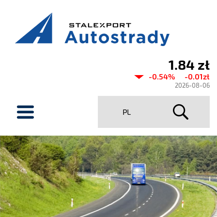
1.84 zł
Current
-0.54%
-0.01zł
share
2026-08-06
price
menu
PL
Stalexport
Autostrady
SA