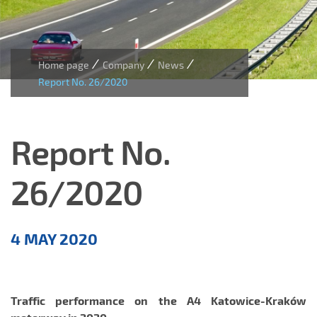
/
/
/
Home page
Company
News
Report No. 26/2020
Report No.
26/2020
Aktualności
4 MAY 2020
EN
Traffic performance on the A4 Katowice-Kraków