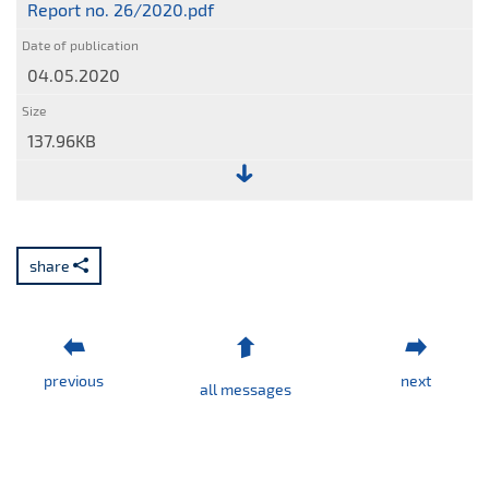
Report no. 26/2020.pdf
04.05.2020
137.96KB
File:
Report
no.
share
26/2020.pdf
previous
next
all messages