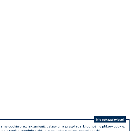
Nie pokazuj więcej
my cookie oraz jak zmienić ustawienia przeglądarki odnośnie plików cookie.
anie cookie, zgodnie z aktualnymi ustawieniami przeglądarki.