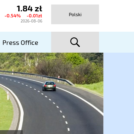
1.84 zł
urrent
Polski
-0.54%
-0.01zł
hare
2026-08-06
rice
searc
talexport
Press Office
utostrady
A