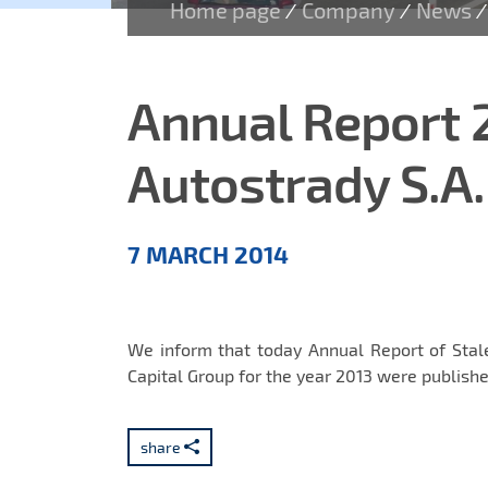
Home page
Company
News
/
/
/
Annual Report 2
Autostrady S.A.
Aktualności
7 MARCH 2014
EN
We inform that today Annual Report of Stal
Capital Group for the year 2013 were publishe
share